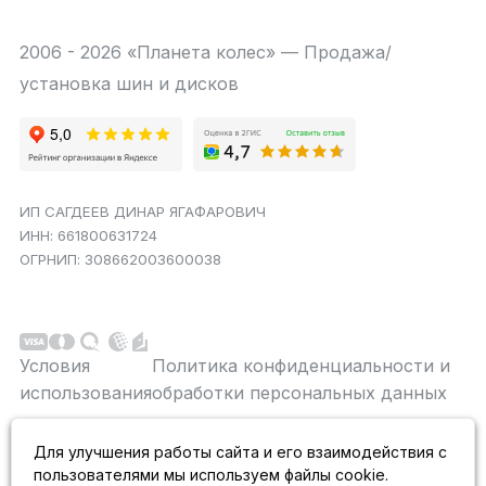
2006 - 2026 «Планета колес» — Продажа/
установка шин и дисков
ИП САГДЕЕВ ДИНАР ЯГАФАРОВИЧ
ИНН: 661800631724
ОГРНИП: 308662003600038
Условия
Политика конфиденциальности и
использования
обработки персональных данных
Данный сайт является строго информационным и
Для улучшения работы сайта и его взаимодействия с
публичной офертой не является. На данном
пользователями мы используем файлы cookie.
информационном ресурсе применяются