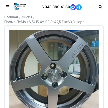
8 343 380 41 80
Главная
Диски
/
/
Прома ЛеМан 6,5x15 4*108 Et:47,5 Dia:63,3 Неро