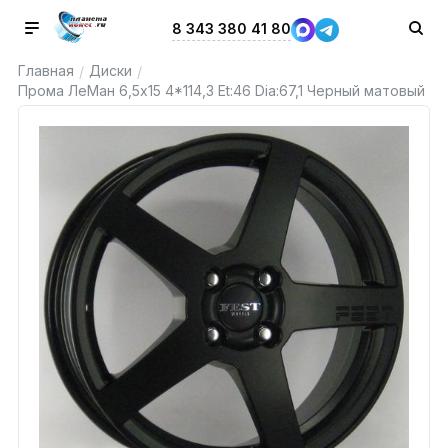
8 343 380 41 80
Главная
Диски
/
/
Прома ЛеМан 6,5x15 4*114,3 Et:46 Dia:67,1 Черный матовый