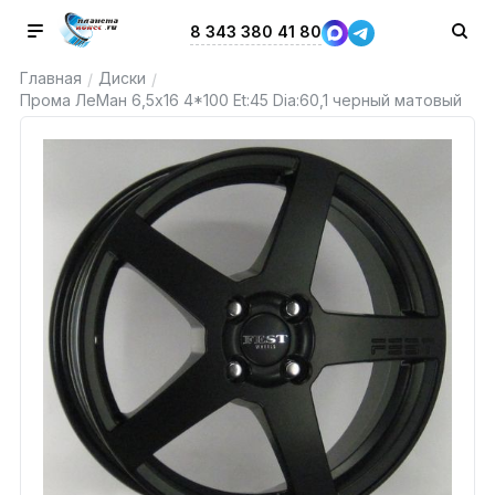
8 343 380 41 80
Главная
Диски
/
/
Прома ЛеМан 6,5x16 4*100 Et:45 Dia:60,1 черный матовый