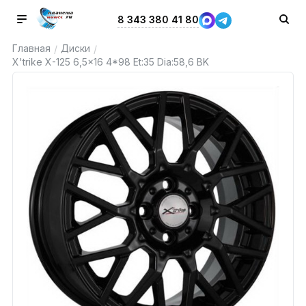
8 343 380 41 80
Главная
Диски
/
/
X'trike X-125 6,5x16 4*98 Et:35 Dia:58,6 BK