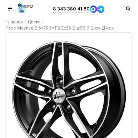
8 343 380 41 80
Главная
Диски
/
/
iFree Moskva 6,5x16 5*112 Et:38 Dia:66,6 Блэк Джек