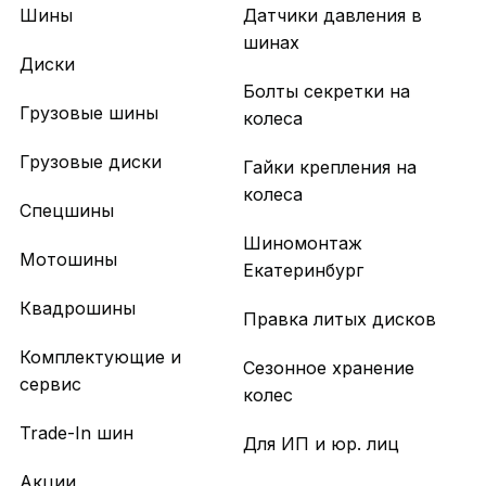
Шины
Датчики давления в
шинах
Диски
Болты секретки на
Грузовые шины
колеса
Грузовые диски
Гайки крепления на
колеса
Спецшины
Шиномонтаж
Мотошины
Екатеринбург
Квадрошины
Правка литых дисков
Комплектующие и
Сезонное хранение
сервис
колес
Trade-In шин
Для ИП и юр. лиц
Акции