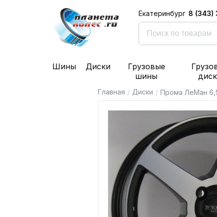
8 (343)
Екатеринбург
Шины
Диски
Грузовые
Грузо
шины
дис
Главная
Диски
/
/
Прома ЛеМан 6,5x