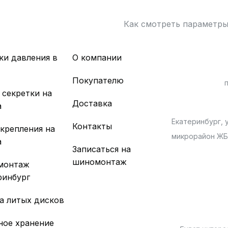
Как смотреть параметр
ки давления в
О компании
х
Покупателю
 секретки на
Доставка
а
Екатеринбург, у
Контакты
 крепления на
микрорайон Ж
а
Записаться на
шиномонтаж
монтаж
ринбург
а литых дисков
ное хранение