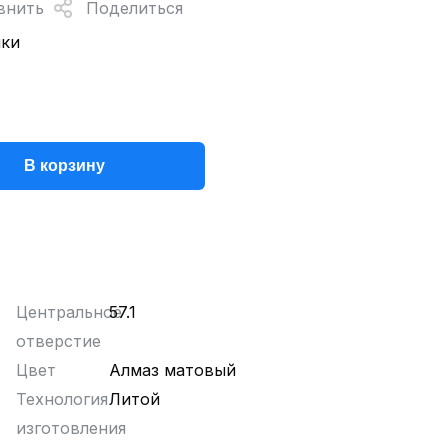
внить
Поделиться
нки
В корзину
Центральное
57.1
отверстие
Цвет
Алмаз матовый
Технология
Литой
изготовления