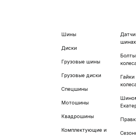
Шины
Датчи
шина
Диски
Болты
Грузовые шины
колес
Грузовые диски
Гайки
колес
Спецшины
Шино
Мотошины
Екате
Квадрошины
Правк
Комплектующие и
Сезон