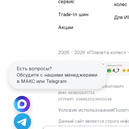
сервис
колес
Trade-In шин
Для И
Акции
2006 - 2026 «Планета колес»
Есть вопросы?
Обсудите с нашими менеджерами
в МАКС или Telegram
ИП САГДЕЕВ ДИНАР ЯГАФАРОВИЧ
ИНН: 661800631724
ОГРНИП: 308662003600038
Условия использования
Полит
Данный сайт является строго инф
применяются рекомендательные т