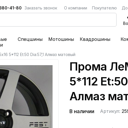
 380-41-80
Заказать звонок
О компании
Покупателю
До
Во
вые
Спецшины
Мотошины
Квадрошины
Ко
ки
16 5*112 Et:50 Dia:57,1 Алмаз матовый
Прома ЛеМ
5*112 Et:50
Алмаз ма
В наличии
Артикул:
25