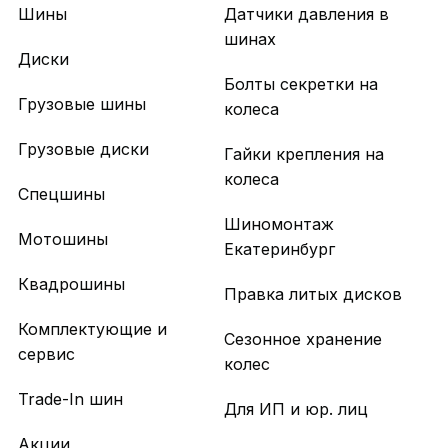
Шины
Датчики давления в
шинах
Диски
Болты секретки на
Грузовые шины
колеса
Грузовые диски
Гайки крепления на
колеса
Спецшины
Шиномонтаж
Мотошины
Екатеринбург
Квадрошины
Правка литых дисков
Комплектующие и
Сезонное хранение
сервис
колес
Trade-In шин
Для ИП и юр. лиц
Акции