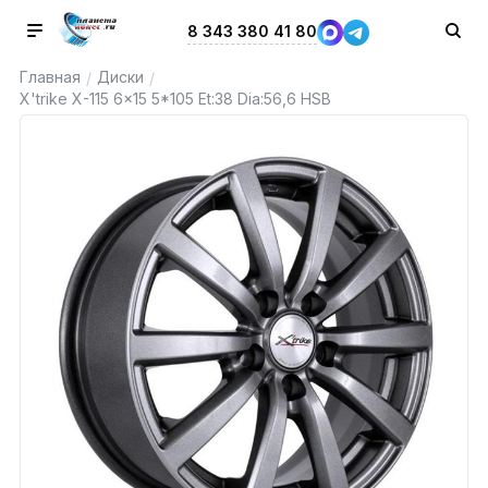
8 343 380 41 80
Главная
Диски
/
/
X'trike X-115 6x15 5*105 Et:38 Dia:56,6 HSB