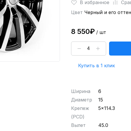
В избранное
Сра
Цвет
Черный и его отте
8 550₽
/ шт
Купить в 1 клик
Ширина
6
Диаметр
15
Крепеж
5x114.3
(PCD)
Вылет
45.0