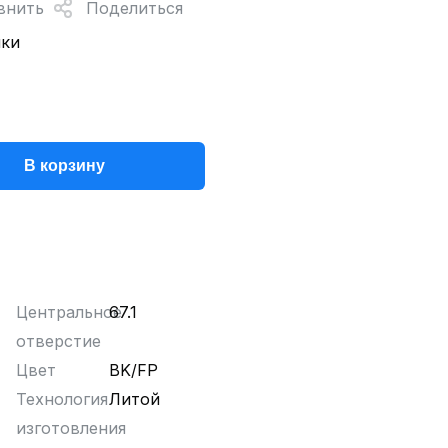
внить
Поделиться
нки
В корзину
Центральное
67.1
отверстие
Цвет
BK/FP
Технология
Литой
изготовления