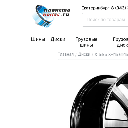
8 (343)
Екатеринбург
Шины
Диски
Грузовые
Грузо
шины
дис
Главная
Диски
/
/
X'trike X-115 6x15