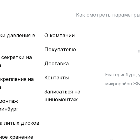
Как смотреть параметр
ки давления в
О компании
х
Покупателю
 секретки на
Доставка
а
Екатеринбург, у
Контакты
 крепления на
микрорайон Ж
а
Записаться на
шиномонтаж
монтаж
ринбург
а литых дисков
ное хранение