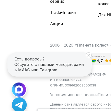
сервис
колес
Trade-In шин
Для И
Акции
2006 - 2026 «Планета колес»
Есть вопросы?
Обсудите с нашими менеджерами
в МАКС или Telegram
ИП САГДЕЕВ ДИНАР ЯГАФАРОВИЧ
ИНН: 661800631724
ОГРНИП: 308662003600038
Условия использования
Полит
Данный сайт является строго инф
применяются рекомендательные т