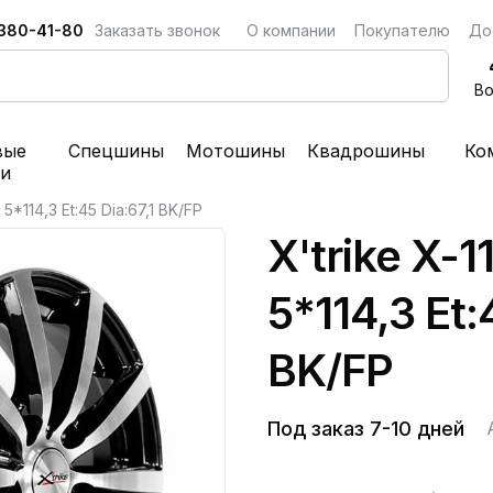
 380-41-80
Заказать звонок
О компании
Покупателю
До
Во
вые
Спецшины
Мотошины
Квадрошины
Ко
ки
 5*114,3 Et:45 Dia:67,1 BK/FP
X'trike X-1
5*114,3 Et:
BK/FP
Под заказ 7-10 дней