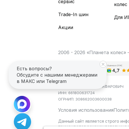
сервис
колес
Trade-In шин
Для И
Акции
2006 - 2026 «Планета колес»
Есть вопросы?
Обсудите с нашими менеджерами
в МАКС или Telegram
ИП САГДЕЕВ ДИНАР ЯГАФАРОВИЧ
ИНН: 661800631724
ОГРНИП: 308662003600038
Условия использования
Полит
Данный сайт является строго инф
применяются рекомендательные т