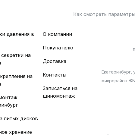
Как смотреть параметр
ки давления в
О компании
х
Покупателю
 секретки на
Доставка
а
Екатеринбург, у
Контакты
 крепления на
микрорайон Ж
а
Записаться на
шиномонтаж
монтаж
ринбург
а литых дисков
ное хранение