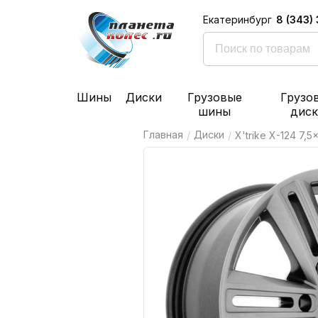
8 (343)
Екатеринбург
Шины
Диски
Грузовые
Грузо
шины
дис
Главная
Диски
/
/
X'trike X-124 7,5x