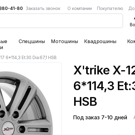
 380-41-80
Заказать звонок
О компании
Покупателю
До
Во
вые
Спецшины
Мотошины
Квадрошины
Ко
ки
17 6*114,3 Et:30 Dia:67,1 HSB
X'trike X-1
6*114,3 Et:
HSB
Под заказ 7-10 дней