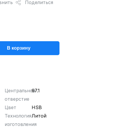
внить
Поделиться
В корзину
Центральное
67.1
отверстие
Цвет
HSB
Технология
Литой
изготовления