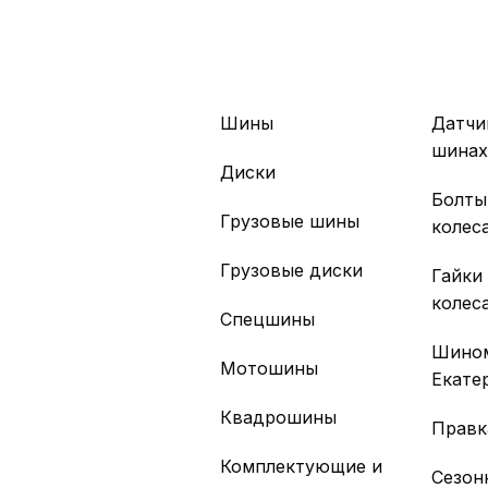
Шины
Датчи
шина
Диски
Болты
Грузовые шины
колес
Грузовые диски
Гайки
колес
Спецшины
Шино
Мотошины
Екате
Квадрошины
Правк
Комплектующие и
Сезон