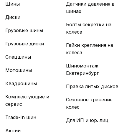
Шины
Датчики давления в
шинах
Диски
Болты секретки на
Грузовые шины
колеса
Грузовые диски
Гайки крепления на
колеса
Спецшины
Шиномонтаж
Мотошины
Екатеринбург
Квадрошины
Правка литых дисков
Комплектующие и
Сезонное хранение
сервис
колес
Trade-In шин
Для ИП и юр. лиц
Акции