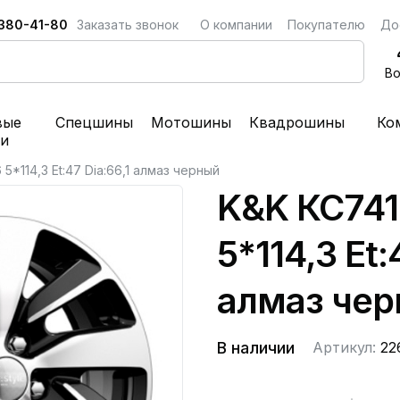
 380-41-80
Заказать звонок
О компании
Покупателю
До
Во
вые
Спецшины
Мотошины
Квадрошины
Ко
ки
 5*114,3 Et:47 Dia:66,1 алмаз черный
K&K КС741
5*114,3 Et:
алмаз че
В наличии
Артикул:
22