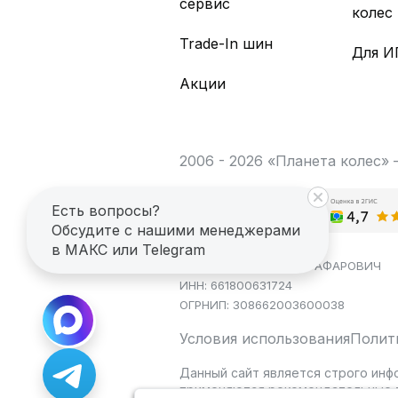
сервис
колес
Trade-In шин
Для И
Акции
2006 - 2026 «Планета колес»
Есть вопросы?
Обсудите с нашими менеджерами
в МАКС или Telegram
ИП САГДЕЕВ ДИНАР ЯГАФАРОВИЧ
ИНН: 661800631724
ОГРНИП: 308662003600038
Условия использования
Полит
Данный сайт является строго инф
применяются рекомендательные т