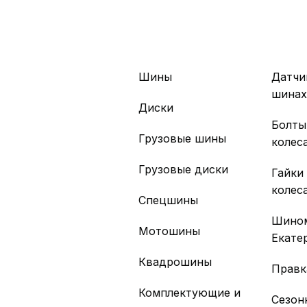
Шины
Датчи
шина
Диски
Болты
Грузовые шины
колес
Грузовые диски
Гайки
колес
Спецшины
Шино
Мотошины
Екате
Квадрошины
Правк
Комплектующие и
Сезон