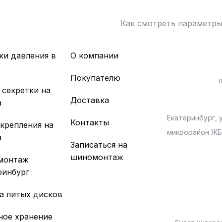
Как смотреть параметр
ки давления в
О компании
х
Покупателю
 секретки на
Доставка
а
Екатеринбург, у
Контакты
 крепления на
микрорайон Ж
а
Записаться на
шиномонтаж
монтаж
ринбург
а литых дисков
ное хранение