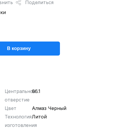
внить
Поделиться
нки
В корзину
Центральное
66.1
отверстие
Цвет
Алмаз Черный
Технология
Литой
изготовления