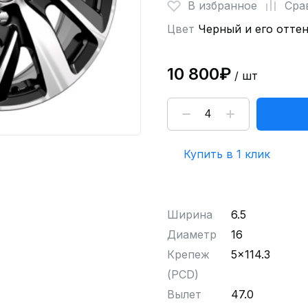
В избранное
Сра
Цвет
Черный и его отте
10 800₽
/ шт
Купить в 1 клик
Ширина
6.5
Диаметр
16
Крепеж
5x114.3
(PCD)
Вылет
47.0