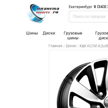
8 (343)
Екатеринбург
Шины
Диски
Грузовые
Грузо
шины
дис
Главная
Диски
/
/
K&K КС741 6,5x16