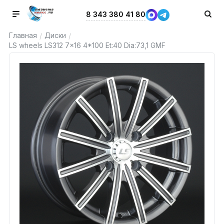
8 343 380 41 80
Главная
Диски
/
/
LS wheels LS312 7x16 4*100 Et:40 Dia:73,1 GMF