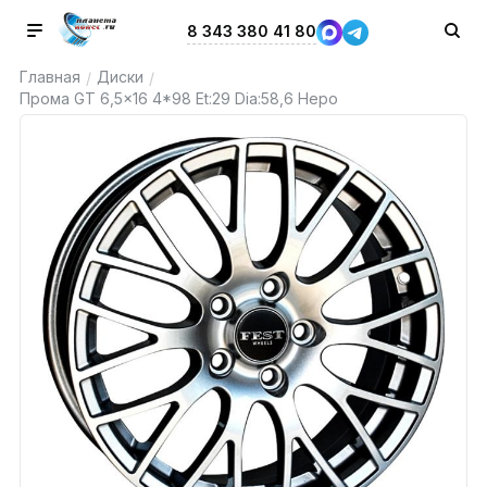
8 343 380 41 80
Главная
Диски
/
/
Прома GT 6,5x16 4*98 Et:29 Dia:58,6 Неро