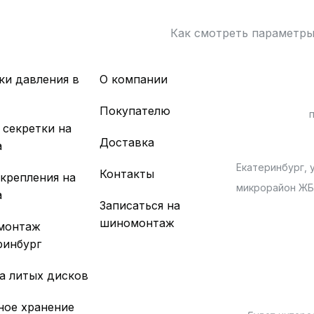
Как смотреть параметр
ки давления в
О компании
х
Покупателю
 секретки на
Доставка
а
Екатеринбург, у
Контакты
 крепления на
микрорайон Ж
а
Записаться на
шиномонтаж
монтаж
ринбург
а литых дисков
ное хранение