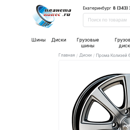
8 (343)
Екатеринбург
Шины
Диски
Грузовые
Грузо
шины
дис
Главная
Диски
/
/
Прома Колизей 6x