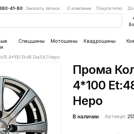
 380-41-80
Заказать звонок
О компании
Покупателю
До
Во
вые
Спецшины
Мотошины
Квадрошины
Ко
ки
15 4*100 Et:48 Dia:54,1 Неро
Прома Кол
4*100 Et:48
Неро
В наличии
Артикул:
25