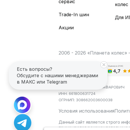
сервис
колес
Trade-In шин
Для И
Акции
2006 - 2026 «Планета колес»
Есть вопросы?
Обсудите с нашими менеджерами
в МАКС или Telegram
ИП САГДЕЕВ ДИНАР ЯГАФАРОВИЧ
ИНН: 661800631724
ОГРНИП: 308662003600038
Условия использования
Полит
Данный сайт является строго инф
применяются рекомендательные т