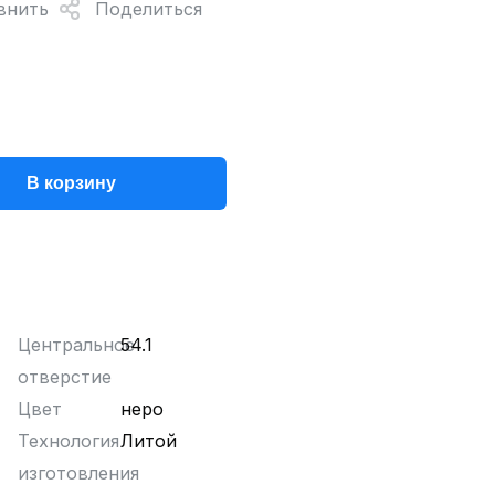
внить
Поделиться
В корзину
Центральное
54.1
отверстие
Цвет
неро
Технология
Литой
изготовления