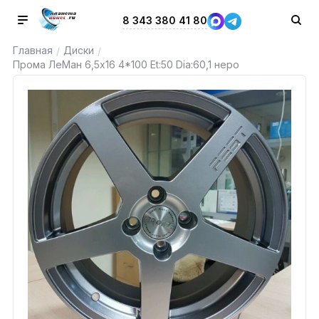
8 343 380 41 80
Главная
Диски
/
/
Прома ЛеМан 6,5x16 4*100 Et:50 Dia:60,1 неро