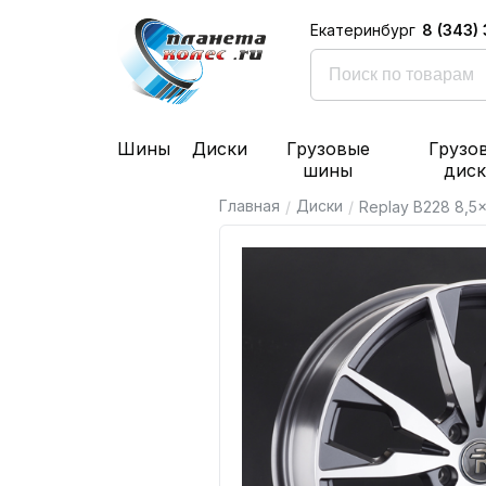
8 (343)
Екатеринбург
Шины
Диски
Грузовые
Грузо
шины
дис
Главная
Диски
/
/
Replay B228 8,5x