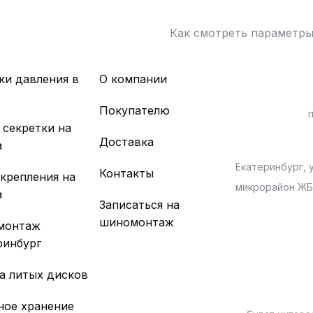
Как смотреть параметр
ки давления в
О компании
х
Покупателю
 секретки на
Доставка
а
Екатеринбург, у
Контакты
 крепления на
микрорайон Ж
а
Записаться на
шиномонтаж
монтаж
ринбург
а литых дисков
ное хранение