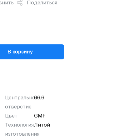
внить
Поделиться
В корзину
Центральное
66.6
отверстие
Цвет
GMF
Технология
Литой
изготовления