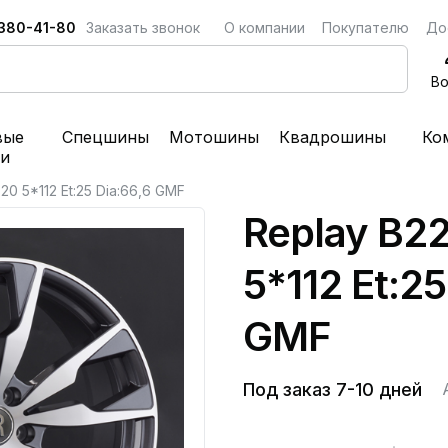
 380-41-80
Заказать звонок
О компании
Покупателю
До
Во
вые
Спецшины
Мотошины
Квадрошины
Ко
ки
20 5*112 Et:25 Dia:66,6 GMF
Replay B22
5*112 Et:25
GMF
Под заказ 7-10 дней