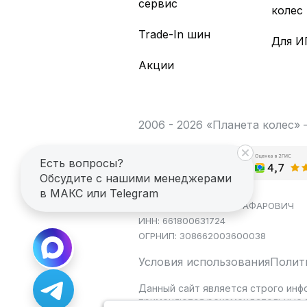
сервис
колес
Trade-In шин
Для И
Акции
2006 - 2026 «Планета колес»
Есть вопросы?
Обсудите с нашими менеджерами
в МАКС или Telegram
ИП САГДЕЕВ ДИНАР ЯГАФАРОВИЧ
ИНН: 661800631724
ОГРНИП: 308662003600038
Условия использования
Полит
Данный сайт является строго инф
применяются рекомендательные т