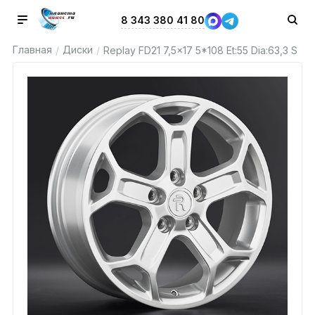
8 343 380 41 80
Главная
Диски
/
/
Replay FD21 7,5x17 5*108 Et:55 Dia:63,3 S