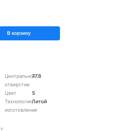
В корзину
Центральное
77.8
отверстие
Цвет
S
Технология
Литой
изготовления
ы?