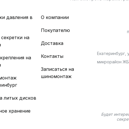
ки давления в
О компании
х
Покупателю
 секретки на
Доставка
а
Екатеринбург, у
Контакты
 крепления на
микрорайон Ж
а
Записаться на
шиномонтаж
монтаж
ринбург
а литых дисков
ное хранение
Будет интере
секре