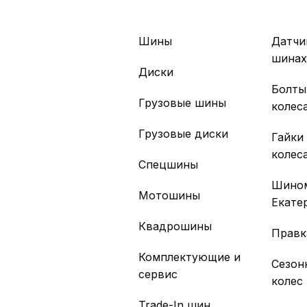
Шины
Датчи
шина
Диски
Болты
Грузовые шины
колес
Грузовые диски
Гайки
колес
Спецшины
Шино
Мотошины
Екате
Квадрошины
Правк
Комплектующие и
Сезон
сервис
колес
Trade-In шин