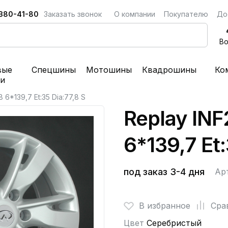
 380-41-80
Заказать звонок
О компании
Покупателю
До
Во
вые
Спецшины
Мотошины
Квадрошины
Ко
ки
 6*139,7 Et:35 Dia:77,8 S
Replay INF
6*139,7 Et:
под заказ 3-4 дня
Ар
В избранное
Сра
Цвет
Серебристый