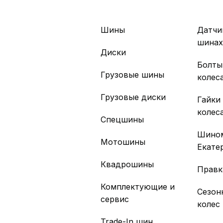
Шины
Датчи
шина
Диски
Болты
Грузовые шины
колес
Грузовые диски
Гайки
колес
Спецшины
Шино
Мотошины
Екате
Квадрошины
Правк
Комплектующие и
Сезон
сервис
колес
Trade-In шин