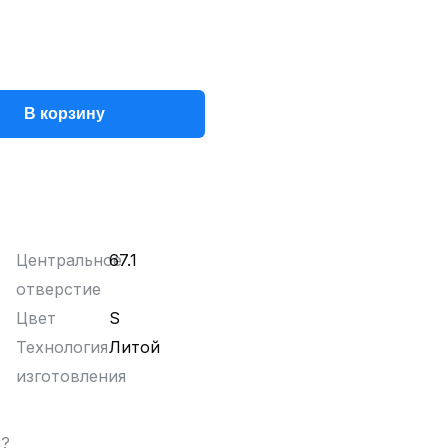
В корзину
Центральное
67.1
отверстие
Цвет
S
Технология
Литой
изготовления
ы?