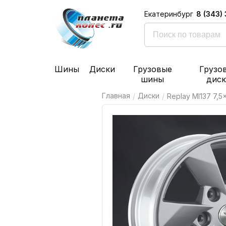
8 (343)
Екатеринбург
Шины
Диски
Грузовые
Грузо
шины
дис
Главная
Диски
/
/
Replay MI137 7,5x