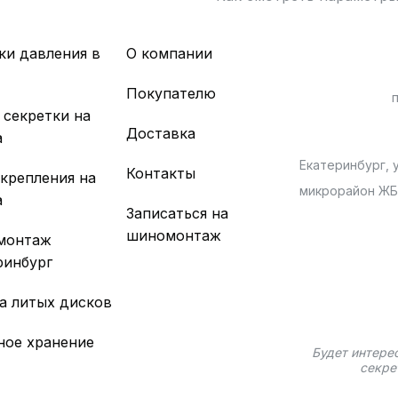
ки давления в
О компании
х
Покупателю
 секретки на
Доставка
а
Екатеринбург, у
Контакты
 крепления на
микрорайон Ж
а
Записаться на
шиномонтаж
монтаж
ринбург
а литых дисков
ное хранение
Будет интере
секре