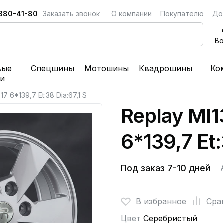
 380-41-80
Заказать звонок
О компании
Покупателю
До
Во
вые
Спецшины
Мотошины
Квадрошины
Ко
ки
17 6*139,7 Et:38 Dia:67,1 S
Replay MI1
6*139,7 Et:
Под заказ 7-10 дней
В избранное
Сра
Цвет
Серебристый