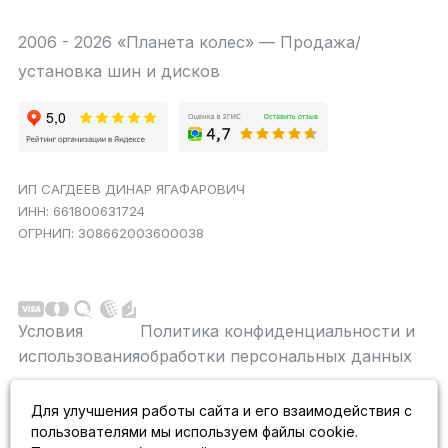
2006 - 2026 «Планета колес» — Продажа/
установка шин и дисков
ИП САГДЕЕВ ДИНАР ЯГАФАРОВИЧ
ИНН: 661800631724
ОГРНИП: 308662003600038
Условия
Политика конфиденциальности и
использования
обработки персональных данных
Данный сайт является строго информационным и
Для улучшения работы сайта и его взаимодействия с
публичной офертой не является. На данном
пользователями мы используем файлы cookie.
информационном ресурсе применяются