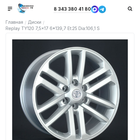
8 343 380 41 80
Главная
Диски
/
/
Replay TY120 7,5x17 6*139,7 Et:25 Dia:106,1 S