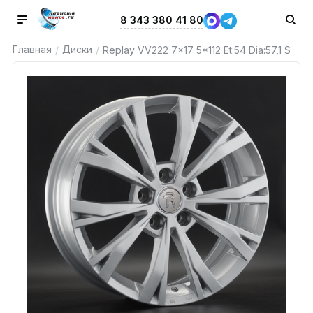
8 343 380 41 80
Главная
Диски
/
/
Replay VV222 7x17 5*112 Et:54 Dia:57,1 S