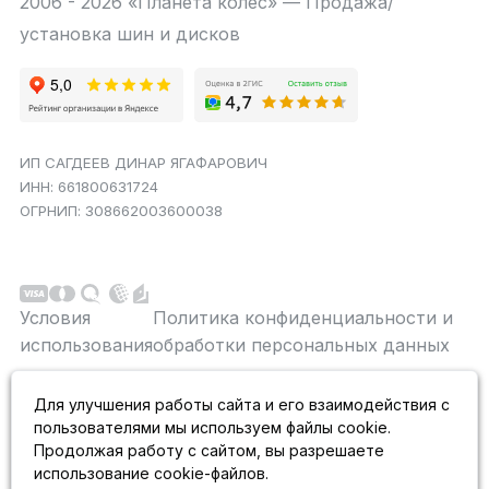
2006 - 2026 «Планета колес» — Продажа/
установка шин и дисков
ИП САГДЕЕВ ДИНАР ЯГАФАРОВИЧ
ИНН: 661800631724
ОГРНИП: 308662003600038
Условия
Политика конфиденциальности и
использования
обработки персональных данных
Данный сайт является строго информационным и
Для улучшения работы сайта и его взаимодействия с
публичной офертой не является. На данном
пользователями мы используем файлы cookie.
информационном ресурсе применяются
рекомендательные технологии.
Продолжая работу с сайтом, вы разрешаете
использование cookie-файлов.