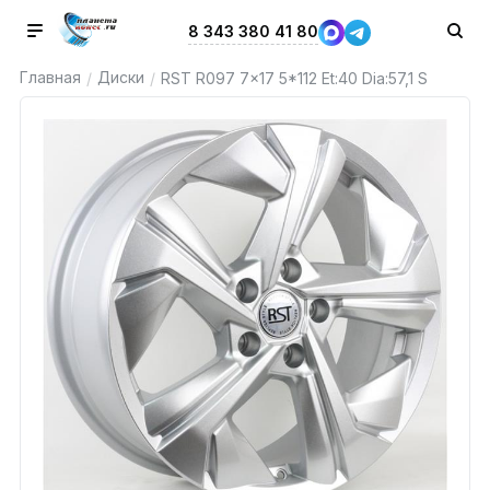
8 343 380 41 80
Главная
Диски
/
/
RST R097 7x17 5*112 Et:40 Dia:57,1 S