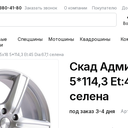
 380-41-80
Заказать звонок
О компании
Покупателю
До
Во
вые
Спецшины
Мотошины
Квадрошины
Ко
ки
x18 5*114,3 Et:45 Dia:67,1 селена
Скад Адми
5*114,3 Et:
селена
под заказ 3-4 дня
Ар