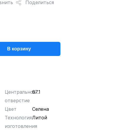
внить
Поделиться
В корзину
Центральное
67.1
отверстие
Цвет
Селена
Технология
Литой
изготовления