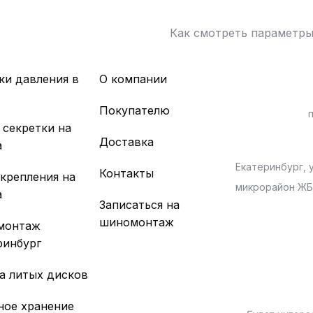
Как смотреть параметр
ки давления в
О компании
х
Покупателю
 секретки на
Доставка
а
Екатеринбург, у
Контакты
 крепления на
микрорайон Ж
а
Записаться на
шиномонтаж
монтаж
ринбург
а литых дисков
ное хранение