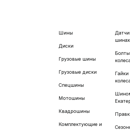
Шины
Датчи
шина
Диски
Болты
Грузовые шины
колес
Грузовые диски
Гайки
колес
Спецшины
Шино
Мотошины
Екате
Квадрошины
Правк
Комплектующие и
Сезон