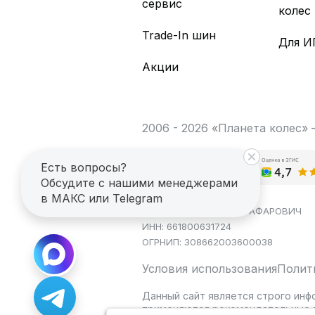
сервис
колес
Trade-In шин
Для И
Акции
2006 - 2026 «Планета колес»
Есть вопросы?
Обсудите с нашими менеджерами
в МАКС или Telegram
ИП САГДЕЕВ ДИНАР ЯГАФАРОВИЧ
ИНН: 661800631724
ОГРНИП: 308662003600038
Условия использования
Полит
Данный сайт является строго инф
применяются рекомендательные т