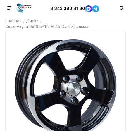
8 343 380 41 80
Главная
Диски
/
/
Скад Акула 6x16 5*112 Et:45 Dia:57,1 алмаз