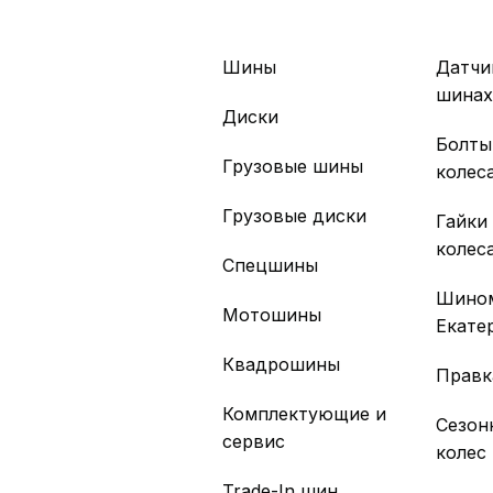
Шины
Датчи
шина
Диски
Болты
Грузовые шины
колес
Грузовые диски
Гайки
колес
Спецшины
Шино
Мотошины
Екате
Квадрошины
Правк
Комплектующие и
Сезон
сервис
колес
Trade-In шин