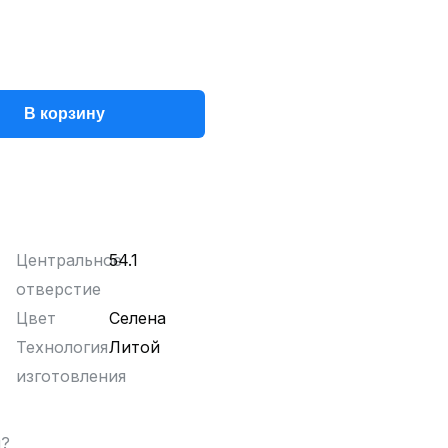
В корзину
Центральное
54.1
отверстие
Цвет
Селена
Технология
Литой
изготовления
ы?