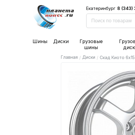
8 (343)
Екатеринбург
Шины
Диски
Грузовые
Грузо
шины
дис
Главная
Диски
/
/
Скад Киото 6x15 