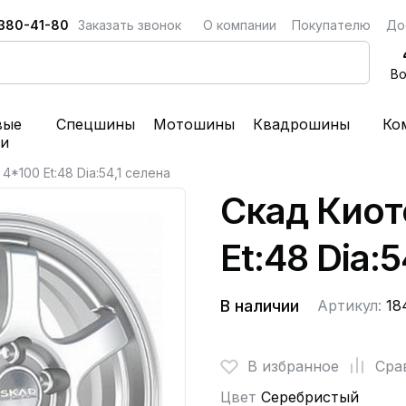
 380-41-80
Заказать звонок
О компании
Покупателю
До
Во
вые
Спецшины
Мотошины
Квадрошины
Ко
ки
4*100 Et:48 Dia:54,1 селена
Скад Киот
Et:48 Dia:
В наличии
Артикул:
18
В избранное
Сра
Цвет
Серебристый