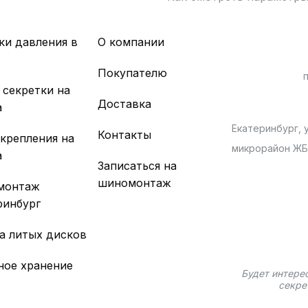
ки давления в
О компании
х
Покупателю
 секретки на
Доставка
а
Екатеринбург, у
Контакты
 крепления на
микрорайон Ж
а
Записаться на
шиномонтаж
монтаж
ринбург
а литых дисков
ное хранение
Будет интере
секре