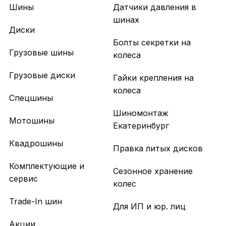
Шины
Датчики давления в
шинах
Диски
Болты секретки на
Грузовые шины
колеса
Грузовые диски
Гайки крепления на
колеса
Спецшины
Шиномонтаж
Мотошины
Екатеринбург
Квадрошины
Правка литых дисков
Комплектующие и
Сезонное хранение
сервис
колес
Trade-In шин
Для ИП и юр. лиц
Акции