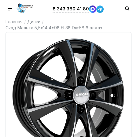
8 343 380 41 80
Главная
Диски
/
/
Скад Мальта 5,5x14 4*98 Et:38 Dia:58,6 алмаз