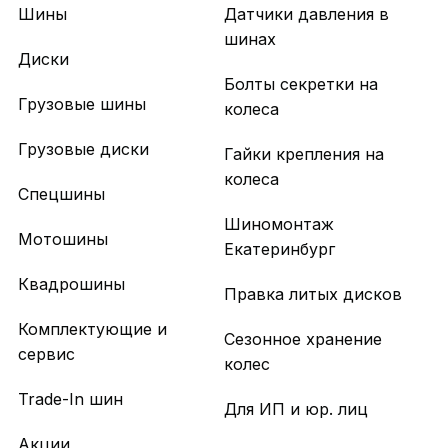
Шины
Датчики давления в
шинах
Диски
Болты секретки на
Грузовые шины
колеса
Грузовые диски
Гайки крепления на
колеса
Спецшины
Шиномонтаж
Мотошины
Екатеринбург
Квадрошины
Правка литых дисков
Комплектующие и
Сезонное хранение
сервис
колес
Trade-In шин
Для ИП и юр. лиц
Акции