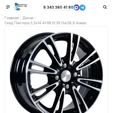
8 343 380 41 80
Главная
Диски
/
/
Скад Пантера 5,5x14 4*98 Et:39 Dia:58,6 Алмаз