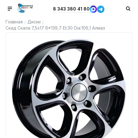
8 343 380 41 80
Главная
Диски
/
/
Скад Скала 7,5x17 6*139,7 Et:30 Dia:106,1 Алмаз