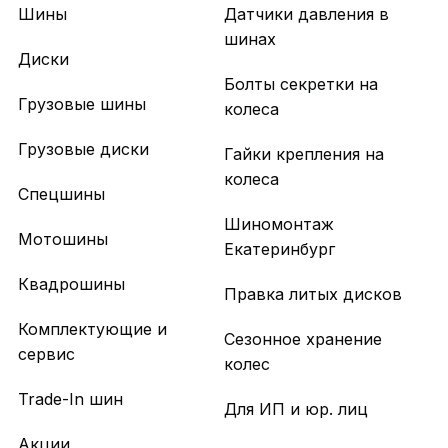
Шины
Датчики давления в
шинах
Диски
Болты секретки на
Грузовые шины
колеса
Грузовые диски
Гайки крепления на
колеса
Спецшины
Шиномонтаж
Мотошины
Екатеринбург
Квадрошины
Правка литых дисков
Комплектующие и
Сезонное хранение
сервис
колес
Trade-In шин
Для ИП и юр. лиц
Акции