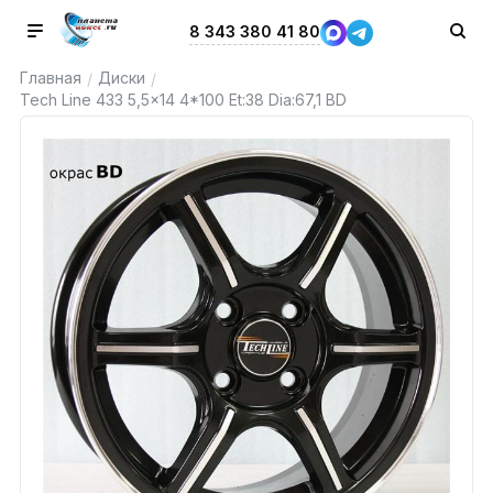
8 343 380 41 80
Главная
Диски
/
/
Tech Line 433 5,5x14 4*100 Et:38 Dia:67,1 BD