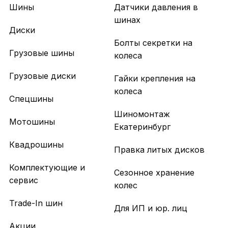
Шины
Датчики давления в
шинах
Диски
Болты секретки на
Грузовые шины
колеса
Грузовые диски
Гайки крепления на
колеса
Спецшины
Шиномонтаж
Мотошины
Екатеринбург
Квадрошины
Правка литых дисков
Комплектующие и
Сезонное хранение
сервис
колес
Trade-In шин
Для ИП и юр. лиц
Акции