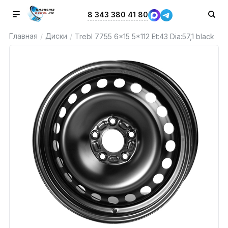
8 343 380 41 80
Главная
Диски
/
/
Trebl 7755 6x15 5*112 Et:43 Dia:57,1 black