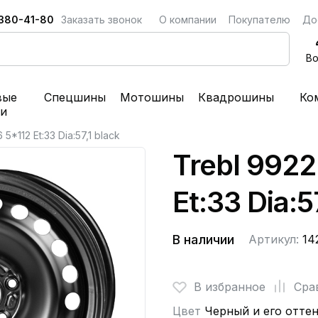
 380-41-80
Заказать звонок
О компании
Покупателю
До
Во
вые
Спецшины
Мотошины
Квадрошины
Ко
ки
5*112 Et:33 Dia:57,1 black
Trebl 9922
Et:33 Dia:5
В наличии
Артикул:
14
В избранное
Сра
Цвет
Черный и его отте