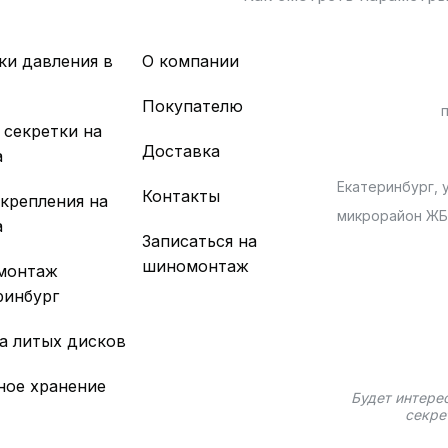
ки давления в
О компании
х
Покупателю
 секретки на
Доставка
а
Екатеринбург, у
Контакты
 крепления на
микрорайон Ж
а
Записаться на
шиномонтаж
монтаж
ринбург
а литых дисков
ное хранение
Будет интере
секре