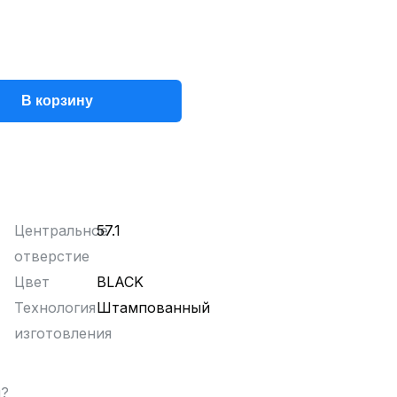
В корзину
Центральное
57.1
отверстие
Цвет
BLACK
Технология
Штампованный
изготовления
ы?