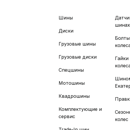
Шины
Датчи
шина
Диски
Болты
Грузовые шины
колес
Грузовые диски
Гайки
колес
Спецшины
Шино
Мотошины
Екате
Квадрошины
Правк
Комплектующие и
Сезон
сервис
колес
Trade-In шин