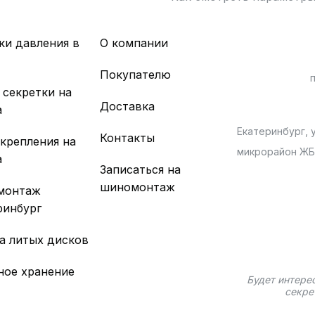
ки давления в
О компании
х
Покупателю
 секретки на
Доставка
а
Екатеринбург, у
Контакты
 крепления на
микрорайон Ж
а
Записаться на
шиномонтаж
монтаж
ринбург
а литых дисков
ное хранение
Будет интере
секре