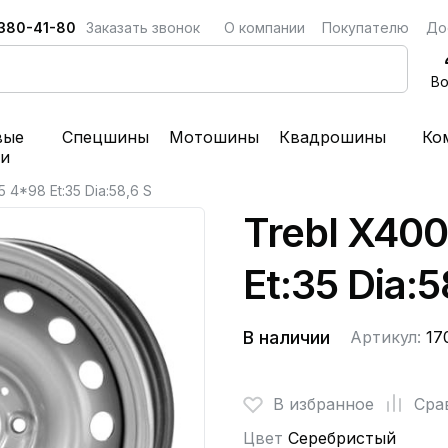
 380-41-80
Заказать звонок
О компании
Покупателю
До
Во
вые
Спецшины
Мотошины
Квадрошины
Ко
ки
 4*98 Et:35 Dia:58,6 S
Trebl X400
Et:35 Dia:5
В наличии
Артикул:
17
В избранное
Сра
Цвет
Серебристый