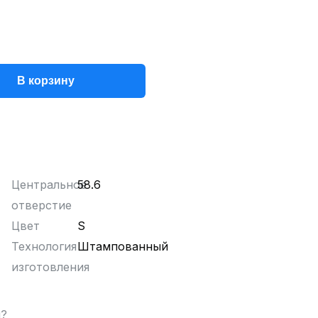
В корзину
Центральное
58.6
отверстие
Цвет
S
Технология
Штампованный
изготовления
ы?