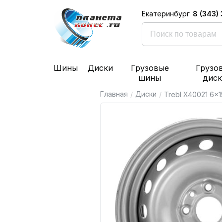
8 (343)
Екатеринбург
Шины
Диски
Грузовые
Грузо
шины
дис
Главная
Диски
/
/
Trebl X40021 6x15