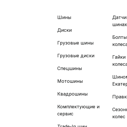
Шины
Датчи
шина
Диски
Болты
Грузовые шины
колес
Грузовые диски
Гайки
колес
Спецшины
Шино
Мотошины
Екате
Квадрошины
Правк
Комплектующие и
Сезон
сервис
колес
Trade-In шин