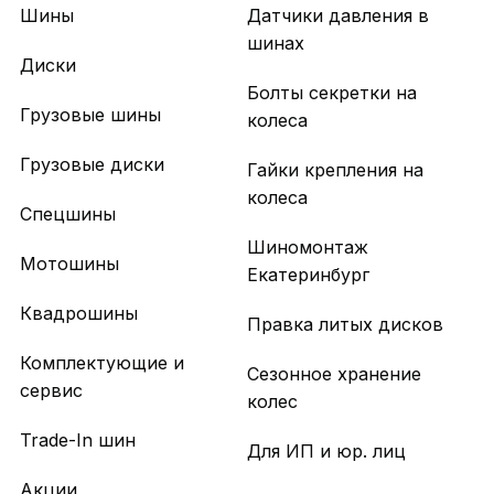
Шины
Датчики давления в
шинах
Диски
Болты секретки на
Грузовые шины
колеса
Грузовые диски
Гайки крепления на
колеса
Спецшины
Шиномонтаж
Мотошины
Екатеринбург
Квадрошины
Правка литых дисков
Комплектующие и
Сезонное хранение
сервис
колес
Trade-In шин
Для ИП и юр. лиц
Акции