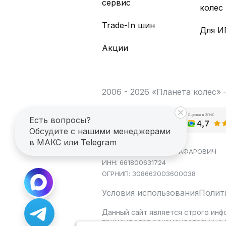
сервис
колес
Trade-In шин
Для И
Акции
2006 - 2026 «Планета колес»
Есть вопросы?
Обсудите с нашими менеджерами
в МАКС или Telegram
ИП САГДЕЕВ ДИНАР ЯГАФАРОВИЧ
ИНН: 661800631724
ОГРНИП: 308662003600038
Условия использования
Полит
Данный сайт является строго инф
применяются рекомендательные т