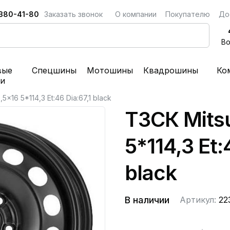
 380-41-80
Заказать звонок
О компании
Покупателю
До
Во
вые
Спецшины
Мотошины
Квадрошины
Ко
ки
,5x16 5*114,3 Et:46 Dia:67,1 black
ТЗСК Mitsu
5*114,3 Et:
black
В наличии
Артикул:
22