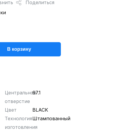
внить
Поделиться
нки
В корзину
Центральное
67.1
отверстие
Цвет
BLACK
Технология
Штампованный
изготовления