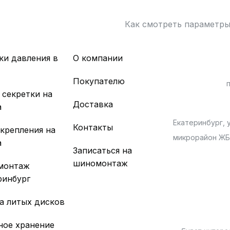
Как смотреть параметр
ки давления в
О компании
х
Покупателю
 секретки на
Доставка
а
Екатеринбург, у
Контакты
 крепления на
микрорайон Ж
а
Записаться на
шиномонтаж
монтаж
ринбург
а литых дисков
ное хранение