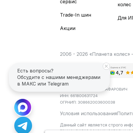
сервис
колес
Trade-In шин
Для И
Акции
2006 - 2026 «Планета колес»
Есть вопросы?
Обсудите с нашими менеджерами
в МАКС или Telegram
ИП САГДЕЕВ ДИНАР ЯГАФАРОВИЧ
ИНН: 661800631724
ОГРНИП: 308662003600038
Условия использования
Полит
Данный сайт является строго инф
применяются рекомендательные т