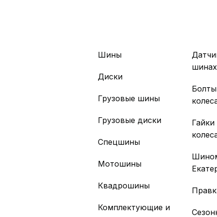
Шины
Датчи
шина
Диски
Болты
Грузовые шины
колес
Грузовые диски
Гайки
колес
Спецшины
Шино
Мотошины
Екате
Квадрошины
Правк
Комплектующие и
Сезон