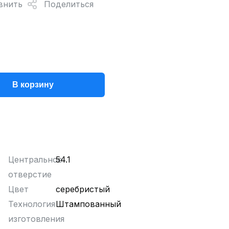
внить
Поделиться
В корзину
Центральное
54.1
отверстие
Цвет
серебристый
Технология
Штампованный
изготовления