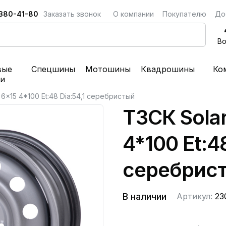
 380-41-80
Заказать звонок
О компании
Покупателю
До
Во
вые
Спецшины
Мотошины
Квадрошины
Ко
ки
o 6x15 4*100 Et:48 Dia:54,1 серебристый
ТЗСК Solar
4*100 Et:48
серебрис
В наличии
Артикул:
23