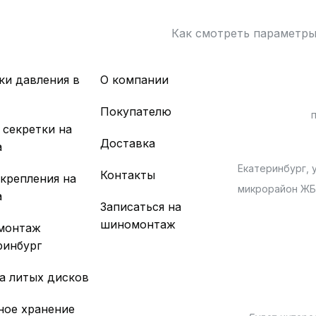
Как смотреть параметр
ки давления в
О компании
х
Покупателю
 секретки на
Доставка
а
Екатеринбург, у
Контакты
 крепления на
микрорайон Ж
а
Записаться на
шиномонтаж
монтаж
ринбург
а литых дисков
ное хранение