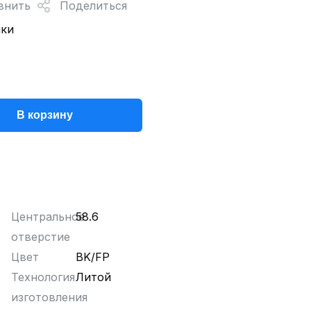
внить
Поделиться
нки
В корзину
Центральное
58.6
отверстие
Цвет
BK/FP
Технология
Литой
изготовления