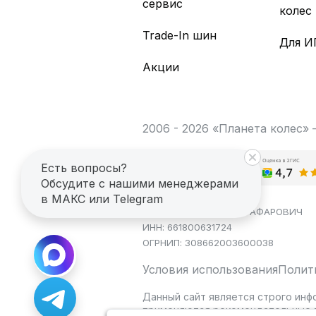
сервис
колес
Trade-In шин
Для И
Акции
2006 - 2026 «Планета колес»
Есть вопросы?
Обсудите с нашими менеджерами
в МАКС или Telegram
ИП САГДЕЕВ ДИНАР ЯГАФАРОВИЧ
ИНН: 661800631724
ОГРНИП: 308662003600038
Условия использования
Полит
Данный сайт является строго инф
применяются рекомендательные т