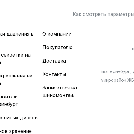
Как смотреть параметр
ки давления в
О компании
х
Покупателю
 секретки на
Доставка
а
Екатеринбург, у
Контакты
 крепления на
микрорайон Ж
а
Записаться на
шиномонтаж
монтаж
ринбург
а литых дисков
ное хранение