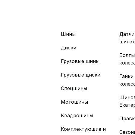
Шины
Датчи
шина
Диски
Болты
Грузовые шины
колес
Грузовые диски
Гайки
колес
Спецшины
Шино
Мотошины
Екате
Квадрошины
Правк
Комплектующие и
Сезон