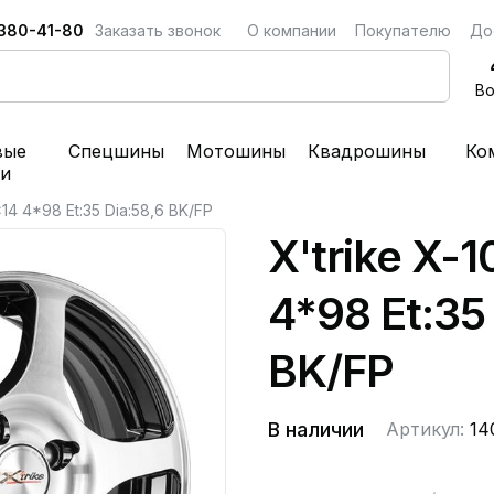
 380-41-80
Заказать звонок
О компании
Покупателю
До
Во
вые
Спецшины
Мотошины
Квадрошины
Ко
ки
x14 4*98 Et:35 Dia:58,6 BK/FP
X'trike X-1
4*98 Et:35
BK/FP
В наличии
Артикул:
14