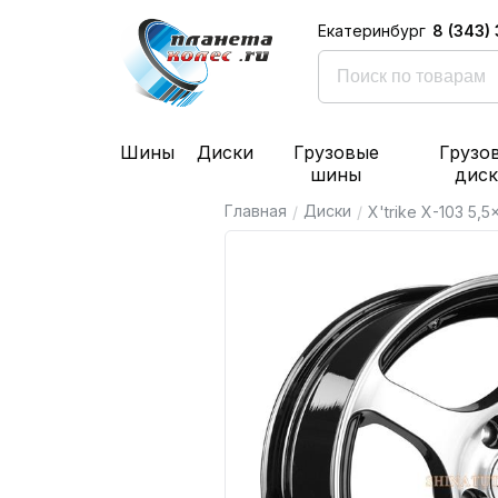
8 (343)
Екатеринбург
Шины
Диски
Грузовые
Грузо
шины
дис
Главная
Диски
/
/
X'trike X-103 5,5