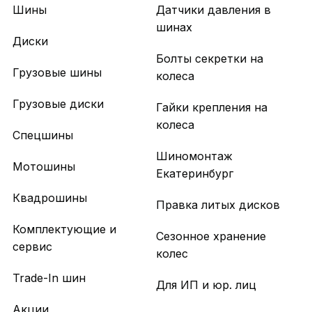
Шины
Датчики давления в
шинах
Диски
Болты секретки на
Грузовые шины
колеса
Грузовые диски
Гайки крепления на
колеса
Спецшины
Шиномонтаж
Мотошины
Екатеринбург
Квадрошины
Правка литых дисков
Комплектующие и
Сезонное хранение
сервис
колес
Trade-In шин
Для ИП и юр. лиц
Акции