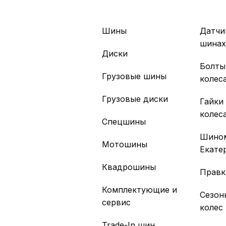
Шины
Датчи
шина
Диски
Болты
Грузовые шины
колес
Грузовые диски
Гайки
колес
Спецшины
Шино
Мотошины
Екате
Квадрошины
Правк
Комплектующие и
Сезон
сервис
колес
Trade-In шин