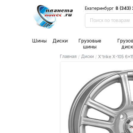
8 (343)
Екатеринбург
Шины
Диски
Грузовые
Грузо
шины
дис
Главная
Диски
/
/
X'trike X-105 6x1