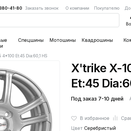
 380-41-80
Заказать звонок
О компании
Покупателю
До
Во
вые
Спецшины
Мотошины
Квадрошины
Ко
ки
5 4*100 Et:45 Dia:60,1 HS
X'trike X-
Et:45 Dia:6
Под заказ 7-10 дней
В избранное
Сра
Цвет
Серебристый