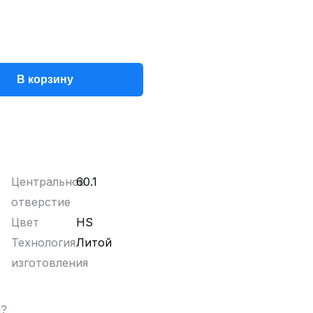
В корзину
Центральное
60.1
отверстие
Цвет
HS
Технология
Литой
изготовления
ы?