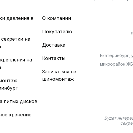
ки давления в
О компании
х
Покупателю
 секретки на
Доставка
а
Екатеринбург, у
Контакты
 крепления на
микрорайон Ж
а
Записаться на
шиномонтаж
монтаж
ринбург
а литых дисков
ное хранение
Будет интере
секре