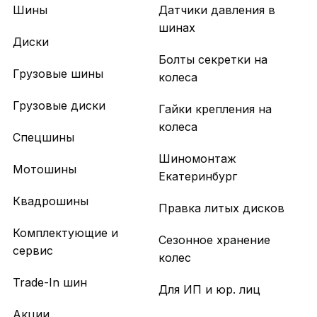
Шины
Датчики давления в
шинах
Диски
Болты секретки на
Грузовые шины
колеса
Грузовые диски
Гайки крепления на
колеса
Спецшины
Шиномонтаж
Мотошины
Екатеринбург
Квадрошины
Правка литых дисков
Комплектующие и
Сезонное хранение
сервис
колес
Trade-In шин
Для ИП и юр. лиц
Акции