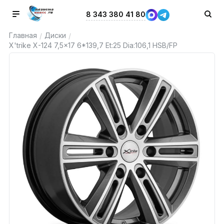
8 343 380 41 80
Главная
Диски
/
/
X'trike X-124 7,5x17 6*139,7 Et:25 Dia:106,1 HSB/FP