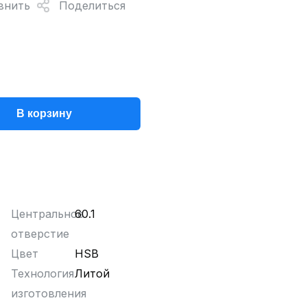
внить
Поделиться
В корзину
Центральное
60.1
отверстие
Цвет
HSB
Технология
Литой
изготовления