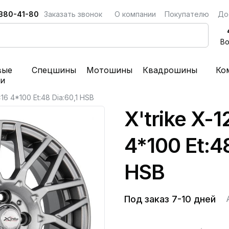
 380-41-80
Заказать звонок
О компании
Покупателю
До
Во
вые
Спецшины
Мотошины
Квадрошины
Ко
ки
x16 4*100 Et:48 Dia:60,1 HSB
X'trike X-1
4*100 Et:48
HSB
Под заказ 7-10 дней