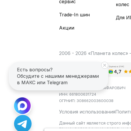
сервис
колес
Trade-In шин
Для И
Акции
2006 - 2026 «Планета колес»
Есть вопросы?
Обсудите с нашими менеджерами
в МАКС или Telegram
ИП САГДЕЕВ ДИНАР ЯГАФАРОВИЧ
ИНН: 661800631724
ОГРНИП: 308662003600038
Условия использования
Полит
Данный сайт является строго инф
применяются рекомендательные т