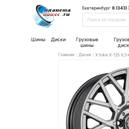
8 (343)
Екатеринбург
Шины
Диски
Грузовые
Грузо
шины
дис
Главная
Диски
/
/
X'trike X-125 6,5