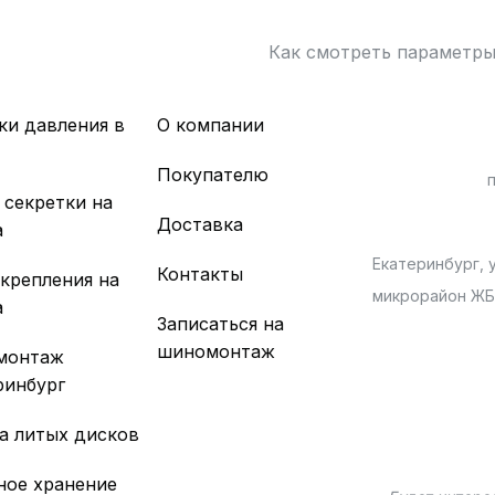
Как смотреть параметр
ки давления в
О компании
х
Покупателю
 секретки на
Доставка
а
Екатеринбург, у
Контакты
 крепления на
микрорайон Ж
а
Записаться на
шиномонтаж
монтаж
ринбург
а литых дисков
ное хранение