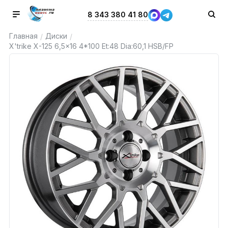
8 343 380 41 80
Главная
Диски
/
/
X'trike X-125 6,5x16 4*100 Et:48 Dia:60,1 HSB/FP