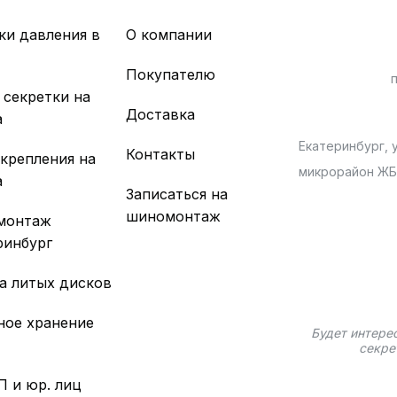
ки давления в
О компании
х
Покупателю
 секретки на
Доставка
а
Екатеринбург, у
Контакты
 крепления на
микрорайон Ж
а
Записаться на
шиномонтаж
монтаж
ринбург
а литых дисков
ное хранение
Будет интере
секре
П и юр. лиц