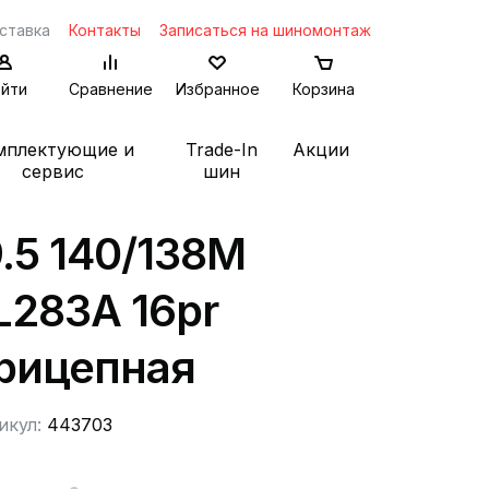
ставка
Контакты
Записаться на шиномонтаж
йти
Сравнение
Избранное
Корзина
мплектующие и
Trade-In
Акции
сервис
шин
.5 140/138M
L283A 16pr
рицепная
икул:
443703