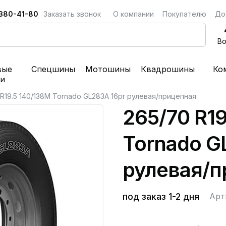
 380-41-80
Заказать звонок
О компании
Покупателю
До
Во
вые
Спецшины
Мотошины
Квадрошины
Ко
ки
R19.5 140/138M Tornado GL283A 16pr рулевая/прицепная
265/70 R19
Tornado G
рулевая/п
под заказ 1-2 дня
Арт