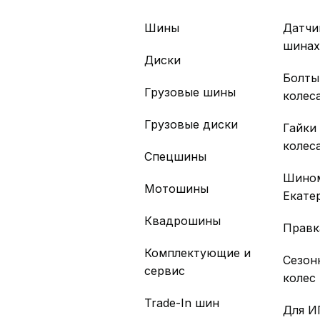
Шины
Датчи
шина
Диски
Болты
Грузовые шины
колес
Грузовые диски
Гайки
колес
Спецшины
Шино
Мотошины
Екате
Квадрошины
Правк
Комплектующие и
Сезон
сервис
колес
Trade-In шин
Для И