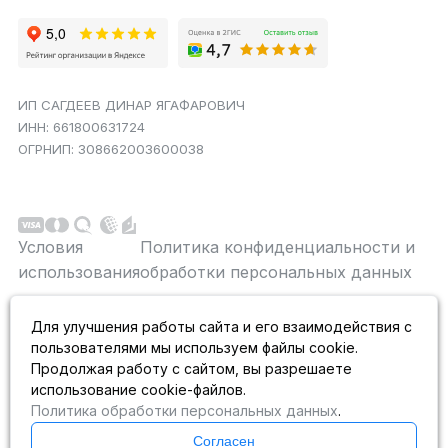
ИП САГДЕЕВ ДИНАР ЯГАФАРОВИЧ
ИНН: 661800631724
ОГРНИП: 308662003600038
Условия
Политика конфиденциальности и
использования
обработки персональных данных
Данный сайт является строго информационным и
Для улучшения работы сайта и его взаимодействия с
публичной офертой не является. На данном
пользователями мы используем файлы cookie.
информационном ресурсе применяются
рекомендательные технологии.
Продолжая работу с сайтом, вы разрешаете
использование cookie-файлов.
Политика обработки персональных данных
.
Согласен