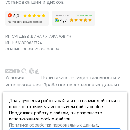
установка шин и дисков
ИП САГДЕЕВ ДИНАР ЯГАФАРОВИЧ
ИНН: 661800631724
ОГРНИП: 308662003600038
Условия
Политика конфиденциальности и
использования
обработки персональных данных
Данный сайт является строго информационным и
Для улучшения работы сайта и его взаимодействия с
публичной офертой не является. На данном
пользователями мы используем файлы cookie.
информационном ресурсе применяются
рекомендательные технологии.
Продолжая работу с сайтом, вы разрешаете
использование cookie-файлов.
Политика обработки персональных данных
.