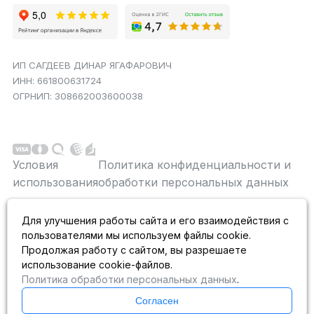
ИП САГДЕЕВ ДИНАР ЯГАФАРОВИЧ
ИНН: 661800631724
ОГРНИП: 308662003600038
Условия
Политика конфиденциальности и
использования
обработки персональных данных
Данный сайт является строго информационным и
Для улучшения работы сайта и его взаимодействия с
публичной офертой не является. На данном
пользователями мы используем файлы cookie.
информационном ресурсе применяются
рекомендательные технологии.
Продолжая работу с сайтом, вы разрешаете
использование cookie-файлов.
Политика обработки персональных данных
.
Согласен